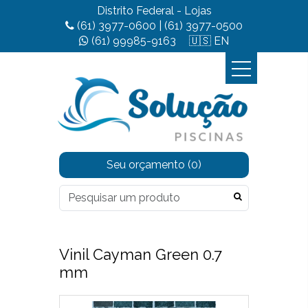
Distrito Federal - Lojas
(61) 3977-0600
|
(61) 3977-0500
(61) 99985-9163
🇺🇸 EN
Seu orçamento
(0)
Vinil Cayman Green 0.7
mm